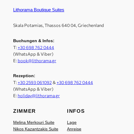
Lithorama Boutique Suites
Skala Potamias, Thassos 640 04, Griechenland
Buchungen & Infos:
Τ:
+30 698 762 0444
(WhatsApp & Viber)
E:
book@lithorama.gr
Rezeption:
Τ:
+30 2593 061092
&
+30 698 762 0444
(WhatsApp & Viber)
E:
holiday@lithorama.gr
ZIMMER
INFOS
Melina Merkouri Suite
Lage
Nikos Kazantzakis Suite
Anreise