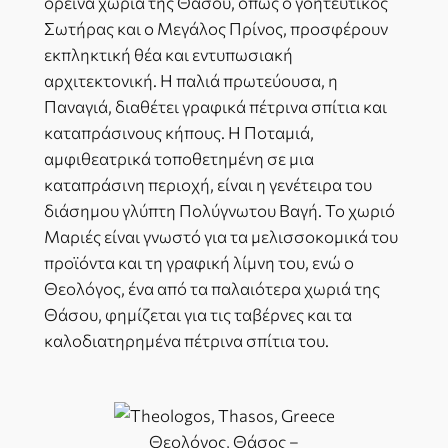
ορεινά χωριά της Θάσου, όπως ο γοητευτικός
Σωτήρας και ο Μεγάλος Πρίνος, προσφέρουν
εκπληκτική θέα και εντυπωσιακή
αρχιτεκτονική. Η παλιά πρωτεύουσα, η
Παναγιά, διαθέτει γραφικά πέτρινα σπίτια και
καταπράσινους κήπους. Η Ποταμιά,
αμφιθεατρικά τοποθετημένη σε μια
καταπράσινη περιοχή, είναι η γενέτειρα του
διάσημου γλύπτη Πολύγνωτου Βαγή. Το χωριό
Μαριές είναι γνωστό για τα μελισσοκομικά του
προϊόντα και τη γραφική λίμνη του, ενώ ο
Θεολόγος, ένα από τα παλαιότερα χωριά της
Θάσου, φημίζεται για τις ταβέρνες και τα
καλοδιατηρημένα πέτρινα σπίτια του.
Θεολόγος, Θάσος –