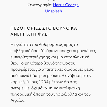
Φωτογραφία:
Harris George
,
Unsplash
ΠΕΖΟΠΟΡΊΕΣ ΣΤΟ ΒΟΥΝΌ ΚΑΙ
ΑΝΈΓΓΙΧΤΗ ΦΎΣΗ
H εγγύτητα του Λιθοράμοτος προς το
επιβλητικό όρος Υψάριον υπόσχεται μοναδικές
εμπειρίες περιήγησης και μια καταπληκτική
θέα. Το ψηλότερο βουνό της Θάσου
προσφέρεται για απαιτητικές διαδρομές μέσα
από πυκνά δάση και ρυάκια. Η ανάβαση στην
κορυφή, ύψους 1.204 μέτρων, θα σας
ανταμείψει όχι μόνο με μια εκπληκτική
πανοραμική άποψη του νησιού, αλλά και του
Αιγαίου.