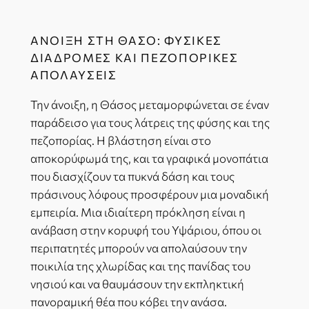
ΆΝΟΙΞΗ ΣΤΗ ΘΆΣΟ: ΦΥΣΙΚΈΣ
ΔΙΑΔΡΟΜΈΣ ΚΑΙ ΠΕΖΟΠΟΡΙΚΈΣ
ΑΠΟΛΑΎΣΕΙΣ
Την άνοιξη, η Θάσος μεταμορφώνεται σε έναν
παράδεισο για τους λάτρεις της φύσης και της
πεζοπορίας. Η βλάστηση είναι στο
αποκορύφωμά της, και τα γραφικά μονοπάτια
που διασχίζουν τα πυκνά δάση και τους
πράσινους λόφους προσφέρουν μια μοναδική
εμπειρία. Μια ιδιαίτερη πρόκληση είναι η
ανάβαση στην κορυφή του Υψάριου, όπου οι
περιπατητές μπορούν να απολαύσουν την
ποικιλία της χλωρίδας και της πανίδας του
νησιού και να θαυμάσουν την εκπληκτική
πανοραμική θέα που κόβει την ανάσα.