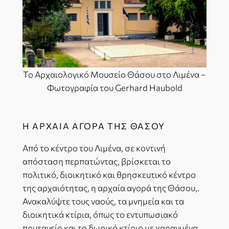
To Αρχαιολογικό Μουσείο Θάσου στο Λιμένα –
Φωτογραφία του Gerhard Haubold
Η ΑΡΧΑΊΑ ΑΓΟΡΆ ΤΗΣ ΘΆΣΟΥ
Από το κέντρο του Λιμένα, σε κοντινή
απόσταση περπατώντας, βρίσκεται το
πολιτικό, διοικητικό και θρησκευτικό κέντρο
της αρχαιότητας, η αρχαία αγορά της Θάσου,.
Ανακαλύψτε τους ναούς, τα μνημεία και τα
διοικητικά κτίρια, όπως το εντυπωσιακό
πρυτανείο και το δωρικό κτίριο με χαραγμένα