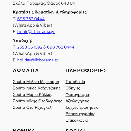
Σκάλα Ποταμιάς, Θάσος 640 04
:
Κρατήσεις δωματίων & πληροφορίες
Τ:
698 762 0444
(WhatsApp & Viber)
E:
book@lithorama.gr
:
Υποδοχή
Τ:
2593 061092
&
698 762 0444
(WhatsApp & Viber)
E:
holiday@lithorama.gr
ΔΩΜΆΤΙΑ
ΠΛΗΡΟΦΟΡΊΕΣ
Σουίτα Μελίνα Μερκούρη
Τοποθεσία
Σουίτα Νίκος Καζαντζάκης
Οδηγίες
Σουίτα Μαρία Κάλλας
Φωτογραφίες
Σουίτα Μίκης Θεοδωράκης
Αξιολογήσεις
Σουίτα Ότο Ρεχάγκελ
Συχνές ερωτήσεις
Θέσεις εργασίας
Επικοινωνία