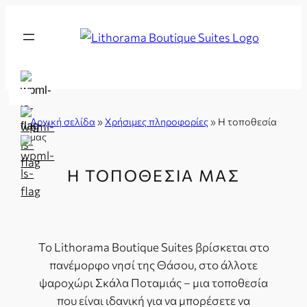
Μετάβαση
στο
Lithorama
περιεχόμενο
Boutique
Suites
Αρχική σελίδα
»
Χρήσιμες πληροφορίες
»
Η τοποθεσία
μας
Η ΤΟΠΟΘΕΣΊΑ ΜΑΣ
Το Lithorama Boutique Suites βρίσκεται στο
πανέμορφο νησί της Θάσου, στο άλλοτε
ψαροχώρι Σκάλα Ποταμιάς – μια τοποθεσία
που είναι ιδανική για να μπορέσετε να