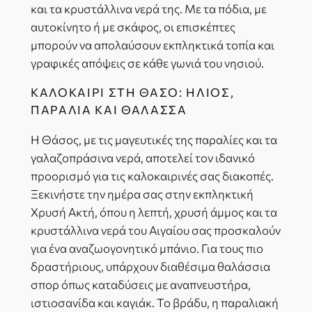
και τα κρυστάλλινα νερά της. Με τα πόδια, με
αυτοκίνητο ή με σκάφος, οι επισκέπτες
μπορούν να απολαύσουν εκπληκτικά τοπία και
γραφικές απόψεις σε κάθε γωνιά του νησιού.
ΚΑΛΟΚΑΊΡΙ ΣΤΗ ΘΆΣΟ: ΉΛΙΟΣ,
ΠΑΡΑΛΊΑ ΚΑΙ ΘΆΛΑΣΣΑ
Η Θάσος, με τις μαγευτικές της παραλίες και τα
γαλαζοπράσινα νερά, αποτελεί τον ιδανικό
προορισμό για τις καλοκαιρινές σας διακοπές.
Ξεκινήστε την ημέρα σας στην εκπληκτική
Χρυσή Ακτή, όπου η λεπτή, χρυσή άμμος και τα
κρυστάλλινα νερά του Αιγαίου σας προσκαλούν
για ένα αναζωογονητικό μπάνιο. Για τους πιο
δραστήριους, υπάρχουν διαθέσιμα θαλάσσια
σπορ όπως καταδύσεις με αναπνευστήρα,
ιστιοσανίδα και καγιάκ. Το βράδυ, η παραλιακή