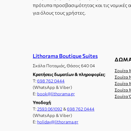
πρότυπα προσβασιμότητας και τις νομικές α
για όλους τους χρήστες.
Lithorama Boutique Suites
ΔΩΜΆ
Σκάλα Ποταμιάς, Θάσος 640 04
Σουίτα 
Κρατήσεις δωματίων & πληροφορίες
:
Σουίτα 
Τ:
698 762 0444
Σουίτα 
(WhatsApp & Viber)
Σουίτα 
E:
book@lithorama.gr
Σουίτα 
Υποδοχή
:
Τ:
2593 061092
&
698 762 0444
(WhatsApp & Viber)
E:
holiday@lithorama.gr