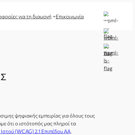
φορίες για τη διαμονή
Επικοινωνία
ΑΣ
σιμης ψηφιακής εμπειρίας για όλους τους
με ότι ο ιστότοπός μας πληροί τα
Ιστού (WCAG) 2.1 Επιπέδου AA
.