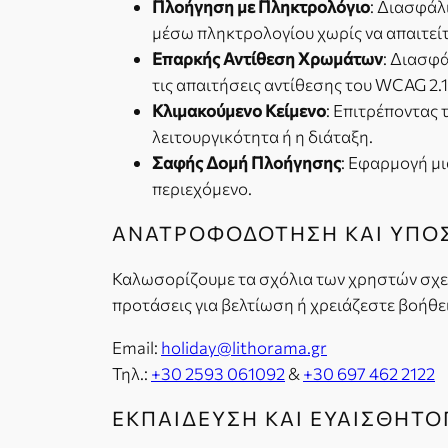
Πλοήγηση με Πληκτρολόγιο
: Διασφάλ
μέσω πληκτρολογίου χωρίς να απαιτείτα
Επαρκής Αντίθεση Χρωμάτων
: Διασφά
τις απαιτήσεις αντίθεσης του WCAG 2
Κλιμακούμενο Κείμενο
: Επιτρέποντας 
λειτουργικότητα ή η διάταξη.
Σαφής Δομή Πλοήγησης
: Εφαρμογή μι
περιεχόμενο.
ΑΝΑΤΡΟΦΟΔΟΤΗΣΗ ΚΑΙ ΥΠΟ
Καλωσορίζουμε τα σχόλια των χρηστών σχετ
προτάσεις για βελτίωση ή χρειάζεστε βοήθ
Email:
holiday@lithorama.gr
Τηλ.:
+30 2593 061092
&
+30 697 462 2122
ΕΚΠΑΙΔΕΥΣΗ ΚΑΙ ΕΥΑΙΣΘΗΤ