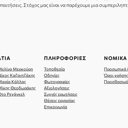
παιτήσεις. Στόχος μας είναι να παρέχουμε μια συμπεριληπ
ΤΙΑ
ΠΛΗΡΟΦΟΡΊΕΣ
ΝΟΜΙΚΆ
Μελίνα Μερκούρη
Τοποθεσία
Προσωπικά 
Νίκος Καζαντζάκης
Οδηγίες
Όροι χρήσης
Μαρία Κάλλας
Φωτογραφίες
Προσβασιμό
Μίκης Θεοδωράκης
Αξιολογήσεις
Ότο Ρεχάγκελ
Συχνές ερωτήσεις
Θέσεις εργασίας
Επικοινωνία