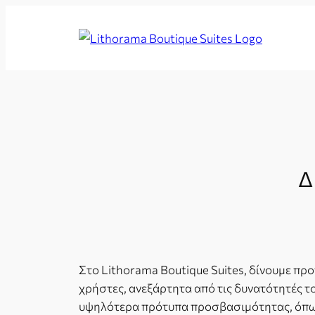
Μετάβαση
στο
Lithorama
περιεχόμενο
Boutique
Suites
Δ
Στο Lithorama Boutique Suites, δίνουμε πρ
χρήστες, ανεξάρτητα από τις δυνατότητές τ
υψηλότερα πρότυπα προσβασιμότητας, όπως