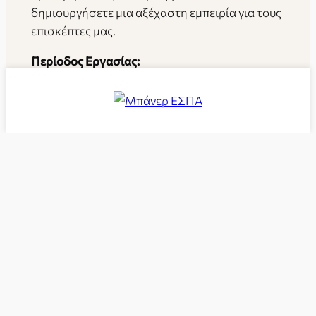
δημιουργήσετε μια αξέχαστη εμπειρία για τους
επισκέπτες μας.
Περίοδος Εργασίας:
Εποχιακή απασχόληση πλήρους ωραρίου, από
Μάιο έως Οκτώβριο.
Στείλτε το βιογραφικό σας!
Στο Lithorama Boutique Suites, σεβόμαστε τη
διαφορετικότητα και προωθούμε την ισότητα.
Οι αιτήσεις όλων των υποψηφίων είναι
ευπρόσδεκτες.
Στείλτε το βιογραφικό σας σημείωμα και μια
συνοδευτική επιστολή στο
careers
@lithorama.gr
. Ανυπομονούμε να σας
γνωρίσουμε!